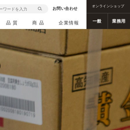
オンラインショップ
お問い合わせ
検
索
一般
業務用
品 質
商 品
企業情報